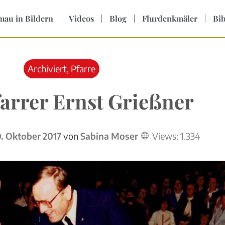
mau in Bildern
Videos
Blog
Flurdenkmäler
Bib
Archiviert
,
Pfarre
arrer Ernst Grießner
9. Oktober 2017
von
Sabina Moser
Views:
1.334