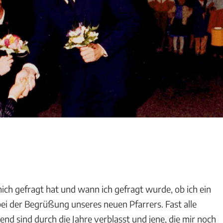
ich gefragt hat und wann ich gefragt wurde, ob ich ein
i der Begrüßung unseres neuen Pfarrers. Fast alle
nd sind durch die Jahre verblasst und jene, die mir noch