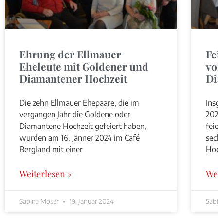
Ehrung der Ellmauer
Fe
Eheleute mit Goldener und
vo
Diamantener Hochzeit
Di
Die zehn Ellmauer Ehepaare, die im
Ins
vergangen Jahr die Goldene oder
202
Diamantene Hochzeit gefeiert haben,
fei
wurden am 16. Jänner 2024 im Café
sec
Bergland mit einer
Hoc
Weiterlesen »
We
Sabina Moser
19. Januar 2024
Sab