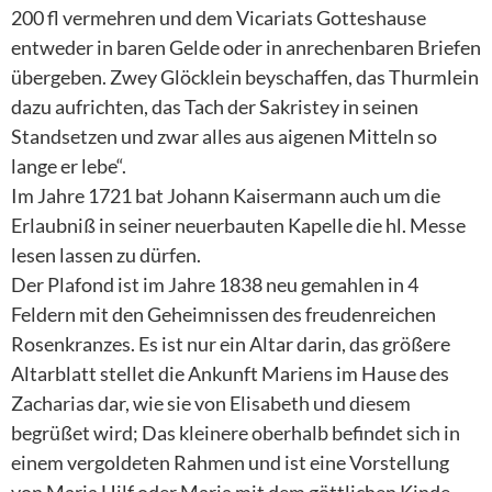
200 fl vermehren und dem Vicariats Gotteshause
entweder in baren Gelde oder in anrechenbaren Briefen
übergeben. Zwey Glöcklein beyschaffen, das Thurmlein
dazu aufrichten, das Tach der Sakristey in seinen
Standsetzen und zwar alles aus aigenen Mitteln so
lange er lebe“.
Im Jahre 1721 bat Johann Kaisermann auch um die
Erlaubniß in seiner neuerbauten Kapelle die hl. Messe
lesen lassen zu dürfen.
Der Plafond ist im Jahre 1838 neu gemahlen in 4
Feldern mit den Geheimnissen des freudenreichen
Rosenkranzes. Es ist nur ein Altar darin, das größere
Altarblatt stellet die Ankunft Mariens im Hause des
Zacharias dar, wie sie von Elisabeth und diesem
begrüßet wird; Das kleinere oberhalb befindet sich in
einem vergoldeten Rahmen und ist eine Vorstellung
von Maria Hilf oder Maria mit dem göttlichen Kinde.