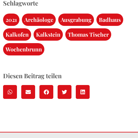
Schlagworte
2021
,
Archäologe
,
Ausgrabung
,
Badhaus
,
Kalkofen
,
Kalkstein
,
Thomas Tischer
,
Wochenbrunn
Diesen Beitrag teilen